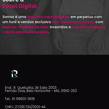
Reset Digital
Somos é uma
empresa especializada
em perpetuo com
um funil e vendas exclusivo
ha + 3 anos no mercado
com
mais de +1 milhão de reais
investidos e
+ de 100 mil alunos
+ de 10 milhões faturados
.
End.: R. Queluzita, 34 Sala 2003
Fernão Dias, Belo Horizonte - MG, 31910-252
Tel.: 61 99601-3615
CNPJ: 27.091.724/0001-44